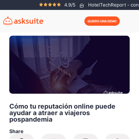
4.9/5
HotelTechReport - con 
Guest Post
Octubre 12, 2020
QUIERO UNA DEMO
Cómo tu reputación online puede
ayudar a atraer a viajeros
pospandemia
Share