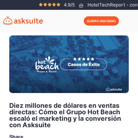
4.9/5
HotelTechReport - con 
Maria Carolina Rosa
Noviembre 13, 2025
QUIERO UNA DEMO
Diez millones de dólares en ventas
directas: Cómo el Grupo Hot Beach
escaló el marketing y la conversión
con Asksuite
Share