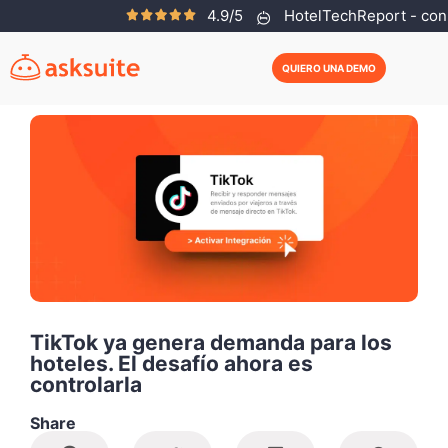
4.9/5
HotelTechReport - con 
Julia Abate
Enero 20, 2026
QUIERO UNA DEMO
TikTok ya genera demanda para los
hoteles. El desafío ahora es
controlarla
Share