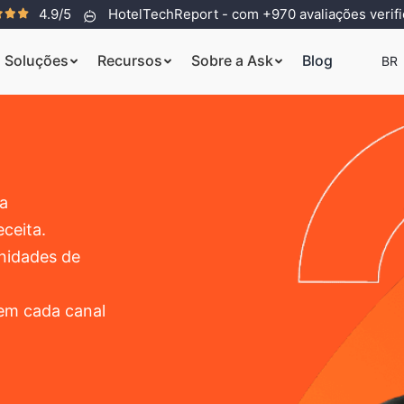
4.9/5
HotelTechReport - com +970 avaliações verif
Soluções
Recursos
Sobre a Ask
Blog
BR
a
eceita.
unidades de
 em cada canal