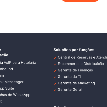
e
Soluções por funções
ação
Central de Reservas e Atend
ia VoIP para Hotelaria
E-commerce e Distribuição
Inbound
Gerente de Finanças
ram
Gerente de TI
ok Messenger
Gerente de Marketing
pp Suite
Gerente Geral
has de WhatsApp
t