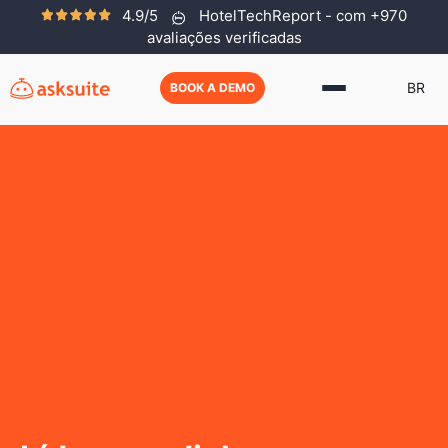
4.9/5
HotelTechReport - com +970
avaliações verificadas
BR
BOOK A DEMO