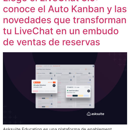
conoce el Auto Kanban y las
novedades que transforman
tu LiveChat en un embudo
de ventas de reservas
Asksuite Education es una plataforma de enablement