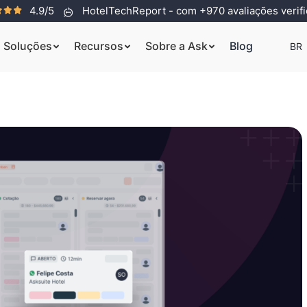
4.9/5
HotelTechReport - com +970 avaliações verif
Soluções
Recursos
Sobre a Ask
Blog
BR