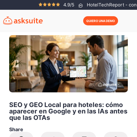
4.9/5
HotelTechReport - con 
Kleiton Reis
Julio 2, 2026
QUIERO UNA DEMO
SEO y GEO Local para hoteles: cómo
aparecer en Google y en las IAs antes
que las OTAs
Share