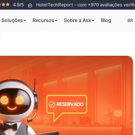
4.9/5
HotelTechReport - com +970 avaliações verif
Soluções
Recursos
Sobre a Ask
Blog
BR
4