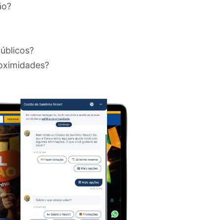
ão?
úblicos?
roximidades?