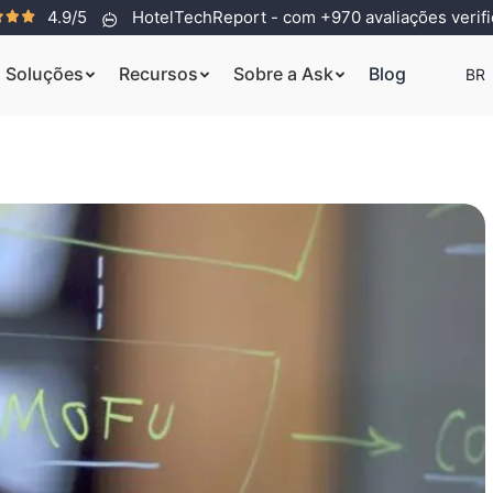
4.9/5
HotelTechReport - com +970 avaliações verif
Soluções
Recursos
Sobre a Ask
Blog
BR