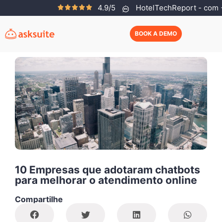
4.9/5
HotelTechReport - com +
Rodrigo Teixeira
Janeiro 12, 2018
BOOK A DEMO
10 Empresas que adotaram chatbots
para melhorar o atendimento online
Compartilhe