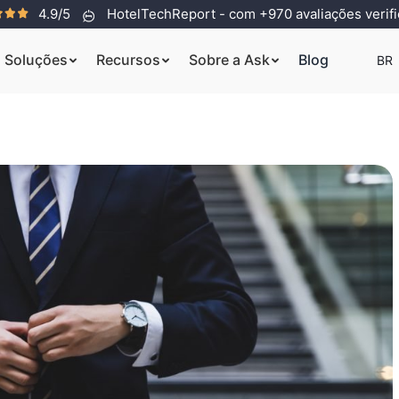
4.9/5
HotelTechReport - com +970 avaliações verif
Soluções
Recursos
Sobre a Ask
Blog
BR