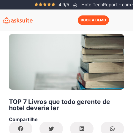
4.9/5
HotelTechReport - com +
Asksuite Team
Janeiro 17, 2019
BOOK A DEMO
TOP 7 Livros que todo gerente de
hotel deveria ler
Compartilhe