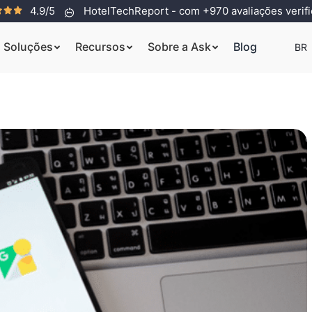
4.9/5
HotelTechReport - com +970 avaliações verif
Soluções
Recursos
Sobre a Ask
Blog
BR