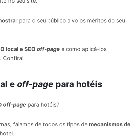
to no seu site
.
mostra
r para o seu público alvo os méritos do seu
O local e SEO
off-page
e como aplicá-los
. Confira!
al e
off-page
para hotéis
EO
off-page
para hotéis?
rnas, falamos de todos os tipos de
mecanismos
de
hotel.