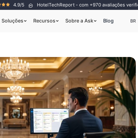
4.9/5
HotelTechReport - com +970 avaliações verif
Soluções
Recursos
Sobre a Ask
Blog
BR