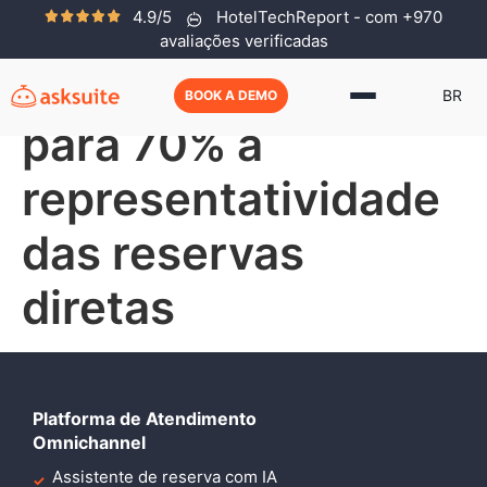
4.9/5
HotelTechReport - com +970
Como o Le Canton
avaliações verificadas
aumentou de 30%
BR
BOOK A DEMO
para 70% a
representatividade
das reservas
diretas
Platforma de Atendimento
Omnichannel
Assistente de reserva com IA