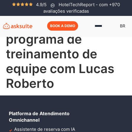
4.9/5
HotelTechReport - com +970
Hotel Cast #1 –
avaliações verificadas
Como Começar um
BR
BOOK A DEMO
programa de
treinamento de
equipe com Lucas
Roberto
Platforma de Atendimento
Omnichannel
Assistente de reserva com IA