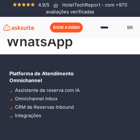
4.9/5
HotelTechReport - com +970
Lançamento
avaliações verificadas
Campanha
BR
BOOK A DEMO
WhatsApp
Platforma de Atendimento
Omnichannel
Assistente de reserva com IA
Omnichannel Inbox
CRM de Reservas Inbound
Integrações