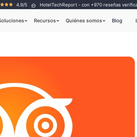
4.9/5
HotelTechReport - con +970 reseñas verific
Soluciones
Recursos
Quiénes somos
Blog