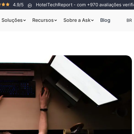
4.9/5
HotelTechReport - com +970 avaliações verif
Soluções
Recursos
Sobre a Ask
Blog
BR