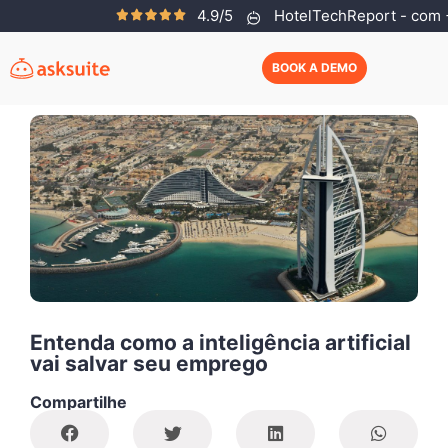
4.9/5
HotelTechReport - com +
Asksuite Team
Outubro 4, 2018
BOOK A DEMO
Entenda como a inteligência artificial
vai salvar seu emprego
Compartilhe