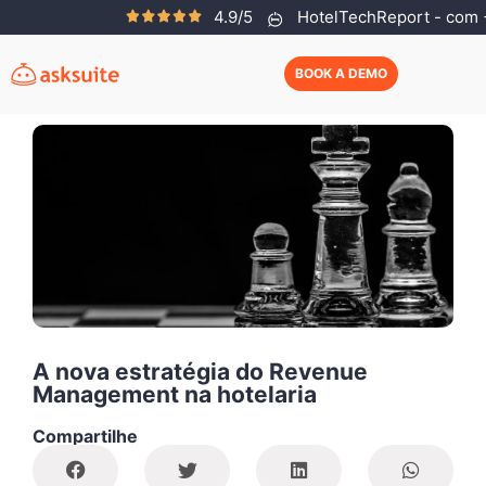
4.9/5
HotelTechReport - com +
Asksuite Team
Agosto 5, 2019
BOOK A DEMO
A nova estratégia do Revenue
Management na hotelaria
Compartilhe