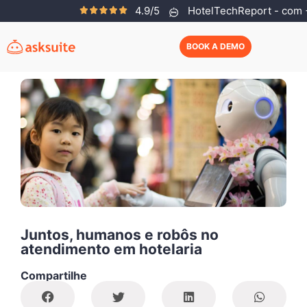
4.9/5
HotelTechReport - com +
Asksuite Team
Junho 25, 2019
BOOK A DEMO
Juntos, humanos e robôs no
atendimento em hotelaria
Compartilhe